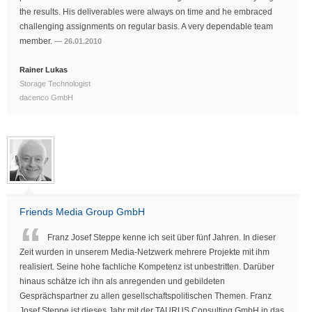
the results. His deliverables were always on time and he embraced
challenging assignments on regular basis. A very dependable team
member.
26.01.2010
Rainer Lukas
Storage Technologist
dacenco GmbH
Friends Media Group GmbH
Franz Josef Steppe kenne ich seit über fünf Jahren. In dieser
Zeit wurden in unserem Media-Netzwerk mehrere Projekte mit ihm
realisiert. Seine hohe fachliche Kompetenz ist unbestritten. Darüber
hinaus schätze ich ihn als anregenden und gebildeten
Gesprächspartner zu allen gesellschaftspolitischen Themen. Franz
Josef Steppe ist dieses Jahr mit der TAURUS Consulting GmbH in das